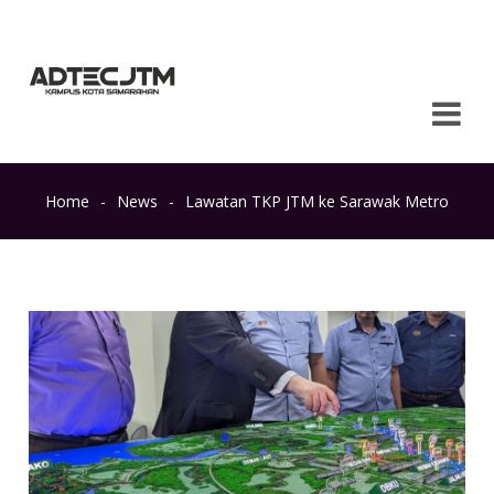
Home
-
News
-
Lawatan TKP JTM ke Sarawak Metro